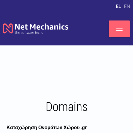
EL
EN
tton.close
MENU
Skip navigation
Domains
Καταχώρηση Ονομάτων Χώρου .gr